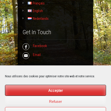
Français
English
Nederlands
Get In Touch
Facebook
Email
Contact Info
Nous utilisons des cookies pour optimiser notre site web et notre service.
La Grange de Froidmont
Accepter
Rue de Jemeppe 50
5190 Moustier sur Sambre (BELGIUM)
Refuser
Email :
info@grange-froidmont.be