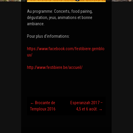
Au programme: Concerts, food pairing,
dégustation, jeux, animations et bonne
ambiance.
Pour plus d’informations:
https://www.facebook.com/festibiere.gemblo
ux/
http://www.festibiere.be/accueil/
←
Brocante de
Esperanzah 2017 –
Post
Temploux 2016
4,5 et 6 août.
→
navigation